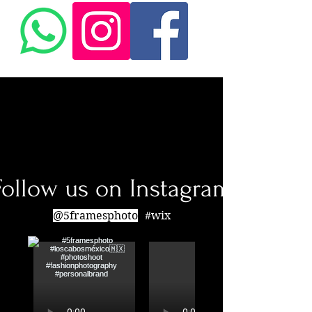
Follow us on Instagram
@5framesphoto
#wix